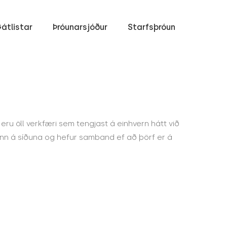
átlistar
Þróunarsjóður
Starfsþróun
g eru öll verkfæri sem tengjast á einhvern hátt við
 inn á síðuna og hefur samband ef að þörf er á