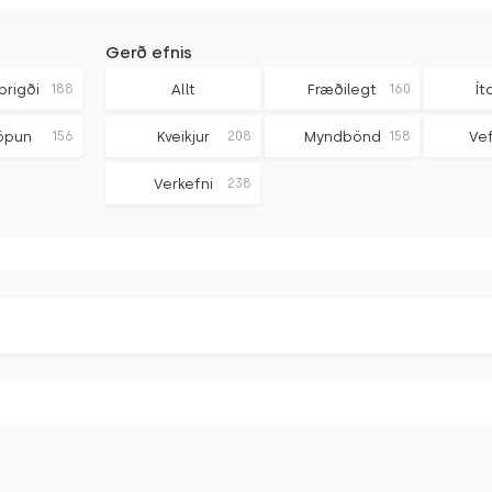
Gerð efnis
brigði
188
Allt
Fræðilegt
160
Ít
öpun
156
Kveikjur
208
Myndbönd
158
Ve
Verkefni
238