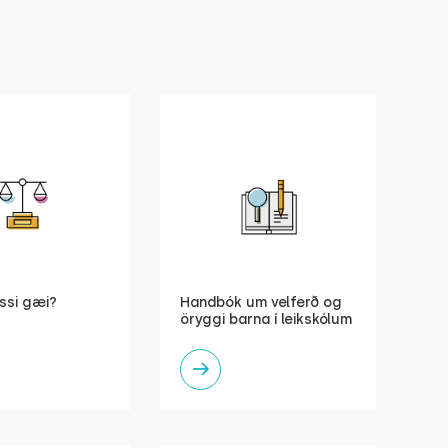
ssi gæi?
Handbók um velferð og
öryggi barna í leikskólum