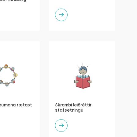
aumana rætast
Skrambi leiðréttir
stafsetningu