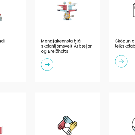
ndi
Mengjakennsla hjá
Sköpun og
skólahljómsveit Árbæjar
leikskóla
og Breiðholts