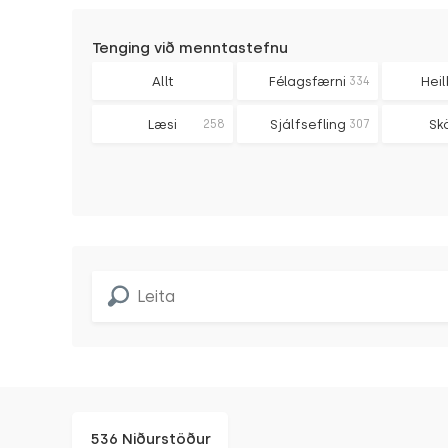
Tenging við menntastefnu
Allt
Félagsfærni
334
Heil
Læsi
258
Sjálfsefling
307
Sk
536 Niðurstöður