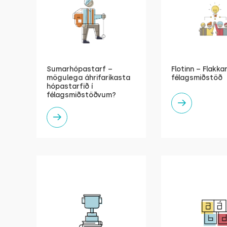
Sumarhópastarf –
Flotinn – Flakka
mögulega áhrifaríkasta
félagsmiðstöð
hópastarfið í
félagsmiðstöðvum?