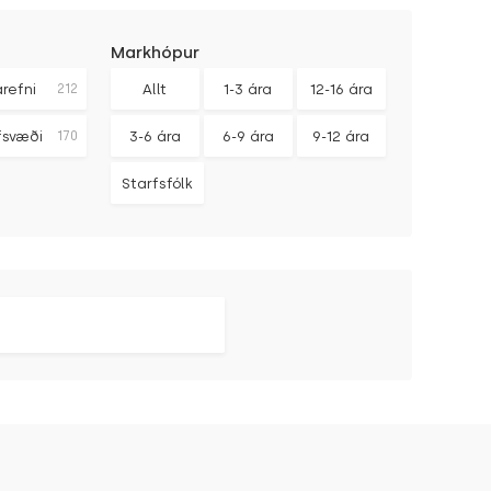
Markhópur
arefni
212
Allt
1-3 ára
12-16 ára
fsvæði
170
3-6 ára
6-9 ára
9-12 ára
Starfsfólk