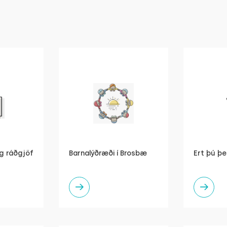
og ráðgjöf
Barnalýðræði í Brosbæ
Ert þú þe