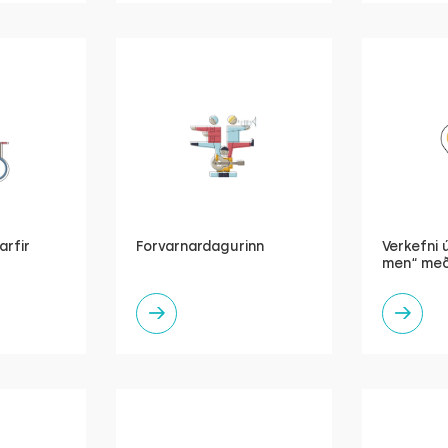
arfir
Forvarnardagurinn
Verkefni ú
men“ með