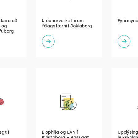
ð læra að
Þróunarverkefni um
Fyrirmynd
n og
félagsfærni í Jöklaborg
ífuborg
egt í
Biophilia og LÁN í
Upplýsing
Kvistaborg – Rassgat
leikskól