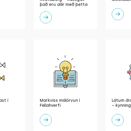
það eru allir með þetta
st í
Markviss málörvun í
Látum dr
Fellahverfi
– kynning