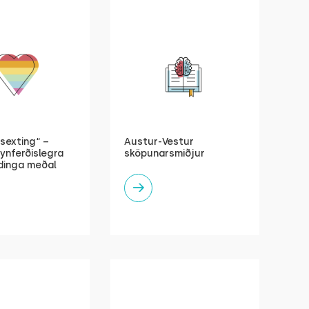
sexting“ –
Austur-Vestur
ynferðislegra
sköpunarsmiðjur
inga meðal