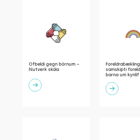
Ofbeldi gegn börnum –
Foreldrabæklin
hlutverk skóla
samskipti forel
barna um kynlíf