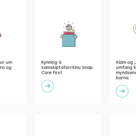
gur um
Kynning á
Klám og „
dra og
samskiptaforritinu Snap
umfang k
Core First
myndsend
barna