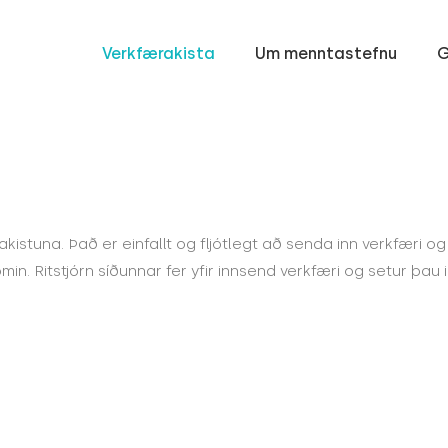
Verkfærakista
Um menntastefnu
G
rakistuna. Það er einfallt og fljótlegt að senda inn verkfæri o
in. Ritstjórn síðunnar fer yfir innsend verkfæri og setur þau