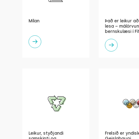
Mílan
Það er leikur a
lesa – málörvu
bernskulæsi í F
Leikur, styðjandi
Frelsið er yndisl
samskipti og
Geislabaugi