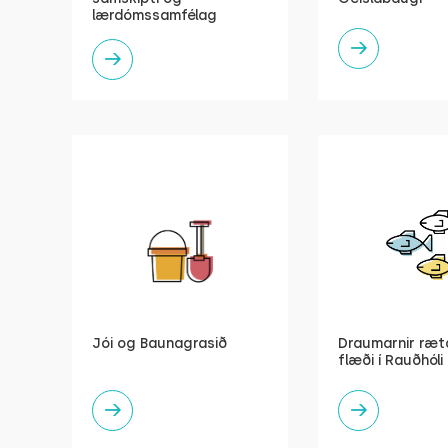
lærdómssamfélag
Jói og Baunagrasið
Draumarnir ræta
flæði í Rauðhóli