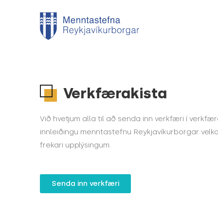
Verkfærakista
Við hvetjum alla til að senda inn verkfæri í verkfæ
innleiðingu menntastefnu Reykjavíkurborgar velkom
frekari upplýsingum.
Senda inn verkfæri