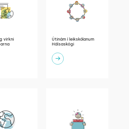
 virkni
Útinám í leikskólanum
barna
Hálsaskógi