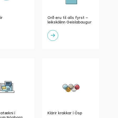
ir
Orð eru til alls fyrst –
leikskólinn Geislabaugur
atækni í
Klárir krakkar í Ösp
anum Nóaborg