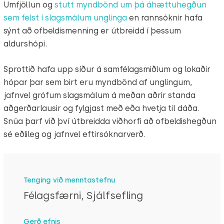
Umfjöllun og
stutt myndbönd um þá áhættuhegðun
sem felst í slagsmálum unglinga
en rannsóknir hafa
sýnt að ofbeldismenning er útbreidd í þessum
aldurshópi.
Sprottið hafa upp síður á samfélagsmiðlum og lokaðir
hópar þar sem birt eru myndbönd af unglingum,
jafnvel grófum slagsmálum á meðan aðrir standa
aðgerðarlausir og fylgjast með eða hvetja til dáða.
Snúa þarf við því útbreidda viðhorfi að ofbeldishegðun
sé eðlileg og jafnvel eftirsóknarverð.
Tenging við menntastefnu
Félagsfærni, Sjálfsefling
Gerð efnis