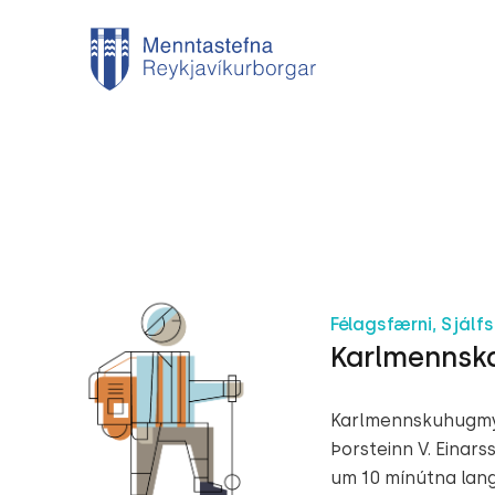
Félagsfærni, Sjálfs
Karlmennsk
Karlmennskuhugmynd
Þorsteinn V. Einar
um 10 mínútna lang