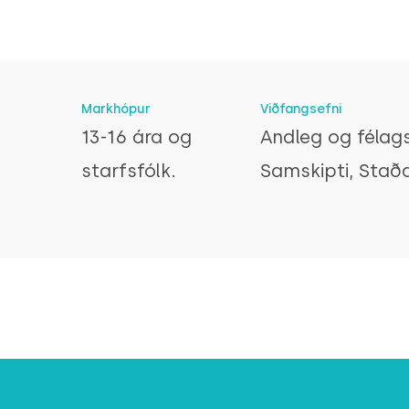
Markhópur
Viðfangsefni
13-16 ára og
Andleg og félags
starfsfólk.
Samskipti, Staða