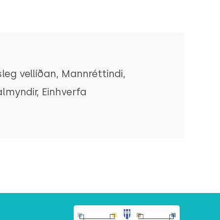
leg vellíðan, Mannréttindi,
lmyndir, Einhverfa