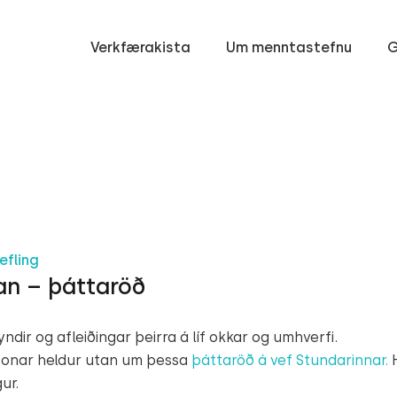
Verkfærakista
Um menntastefnu
G
efling
an – þáttaröð
ir og afleiðingar þeirra á líf okkar og umhverfi.
ssonar heldur utan um þessa
þáttaröð á vef Stundarinnar.
H
ur.