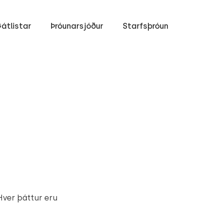
átlistar
Þróunarsjóður
Starfsþróun
ver þáttur eru