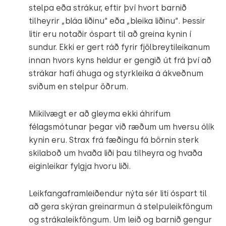
stelpa eða strákur, eftir því hvort barnið
tilheyrir „bláa liðinu“ eða „bleika liðinu“. Þessir
litir eru notaðir óspart til að greina kynin í
sundur. Ekki er gert ráð fyrir fjölbreytileikanum
innan hvors kyns heldur er gengið út frá því að
strákar hafi áhuga og styrkleika á ákveðnum
sviðum en stelpur öðrum.
Mikilvægt er að gleyma ekki áhrifum
félagsmótunar þegar við ræðum um hversu ólík
kynin eru. Strax frá fæðingu fá börnin sterk
skilaboð um hvaða liði þau tilheyra og hvaða
eiginleikar fylgja hvoru liði.
Leikfangaframleiðendur nýta sér liti óspart til
að gera skýran greinarmun á stelpuleikföngum
og strákaleikföngum. Um leið og barnið gengur