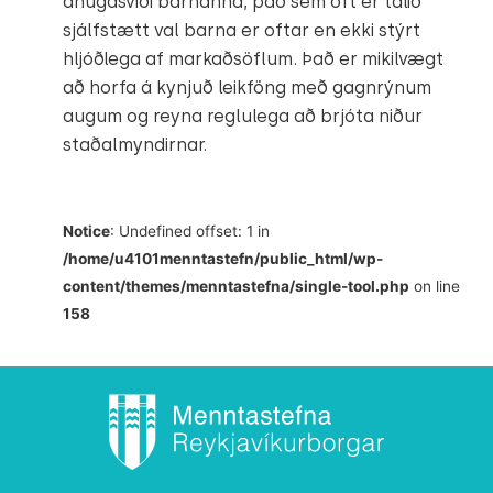
áhugasviði barnanna, það sem oft er talið
sjálfstætt val barna er oftar en ekki stýrt
hljóðlega af markaðsöflum. Það er mikilvægt
að horfa á kynjuð leikföng með gagnrýnum
augum og reyna reglulega að brjóta niður
staðalmyndirnar.
Notice
: Undefined offset: 1 in
/home/u4101menntastefn/public_html/wp-
content/themes/menntastefna/single-tool.php
on line
158