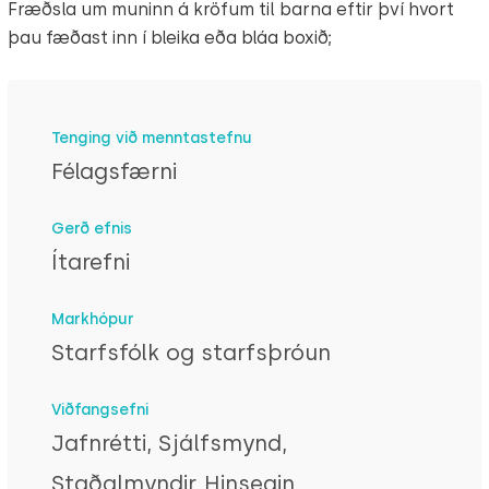
Fræðsla um muninn á kröfum til barna eftir því hvort
þau fæðast inn í bleika eða bláa boxið;
Tenging við menntastefnu
Félagsfærni
Gerð efnis
Ítarefni
Markhópur
Starfsfólk og starfsþróun
Viðfangsefni
Jafnrétti, Sjálfsmynd,
Staðalmyndir, Hinsegin