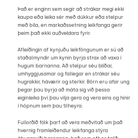
Það er enginn sem segir að strákar megi ekki
kaupa eða leika sér með dúkkur eða stelpur
með bíla, en markaðssetning leikfanga gerir
þeim það ekki auðveldara fyrir.
Afleiðingin af kynjuðu leikföngunum er sú að
staðalmyndir um kynin byrja strax að vaxa í
hugum barnanna. Að stelpur séu blíðar,
umhyggjusamar og fallegar en strákar séu
hugrakkir, háværir og sterkir. Börn eru afar ung
þegar þau byrja að máta sig við þessa
eiginleika því þau vilja gera og vera eins og hinir
í hópnum sem þau tilheyra.
Fullorðið fólk þarf að vera meðvitað um það
hvernig framleiðendur leikfanga stýra