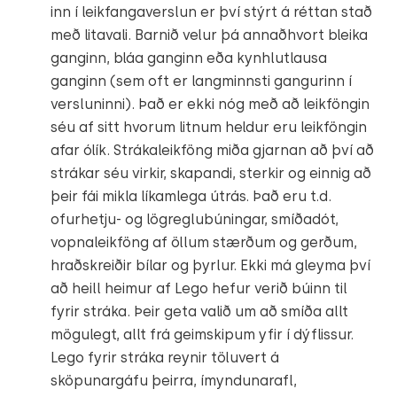
inn í leikfangaverslun er því stýrt á réttan stað
með litavali. Barnið velur þá annaðhvort bleika
ganginn, bláa ganginn eða kynhlutlausa
ganginn (sem oft er langminnsti gangurinn í
versluninni). Það er ekki nóg með að leikföngin
séu af sitt hvorum litnum heldur eru leikföngin
afar ólík. Strákaleikföng miða gjarnan að því að
strákar séu virkir, skapandi, sterkir og einnig að
þeir fái mikla líkamlega útrás. Það eru t.d.
ofurhetju- og lögreglubúningar, smíðadót,
vopnaleikföng af öllum stærðum og gerðum,
hraðskreiðir bílar og þyrlur. Ekki má gleyma því
að heill heimur af Lego hefur verið búinn til
fyrir stráka. Þeir geta valið um að smíða allt
mögulegt, allt frá geimskipum yfir í dýflissur.
Lego fyrir stráka reynir töluvert á
sköpunargáfu þeirra, ímyndunarafl,