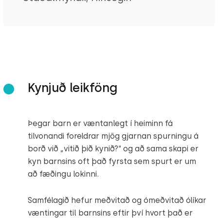
Kynjuð leikföng
Þegar barn er væntanlegt í heiminn fá
tilvonandi foreldrar mjög gjarnan spurningu á
borð við „vitið þið kynið?“ og að sama skapi er
kyn barnsins oft það fyrsta sem spurt er um
að fæðingu lokinni.
Samfélagið hefur meðvitað og ómeðvitað ólíkar
væntingar til barnsins eftir því hvort það er