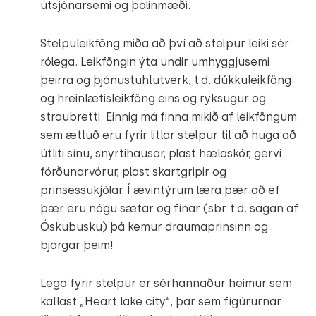
útsjónarsemi og þolinmæði.
Stelpuleikföng miða að því að stelpur leiki sér
rólega. Leikföngin ýta undir umhyggjusemi
þeirra og þjónustuhlutverk, t.d. dúkkuleikföng
og hreinlætisleikföng eins og ryksugur og
straubretti. Einnig má finna mikið af leikföngum
sem ætluð eru fyrir litlar stelpur til að huga að
útliti sínu, snyrtihausar, plast hælaskór, gervi
förðunarvörur, plast skartgripir og
prinsessukjólar. Í ævintýrum læra þær að ef
þær eru nógu sætar og fínar (sbr. t.d. sagan af
Öskubusku) þá kemur draumaprinsinn og
bjargar þeim!
Lego fyrir stelpur er sérhannaður heimur sem
kallast „Heart lake city“, þar sem fígúrurnar