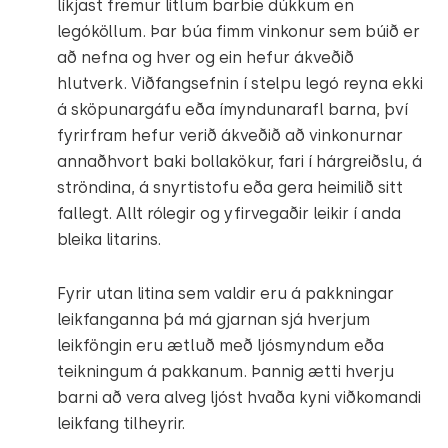
líkjast fremur litlum barbie dúkkum en
legóköllum. Þar búa fimm vinkonur sem búið er
að nefna og hver og ein hefur ákveðið
hlutverk. Viðfangsefnin í stelpu legó reyna ekki
á sköpunargáfu eða ímyndunarafl barna, því
fyrirfram hefur verið ákveðið að vinkonurnar
annaðhvort baki bollakökur, fari í hárgreiðslu, á
ströndina, á snyrtistofu eða gera heimilið sitt
fallegt. Allt rólegir og yfirvegaðir leikir í anda
bleika litarins.
Fyrir utan litina sem valdir eru á pakkningar
leikfanganna þá má gjarnan sjá hverjum
leikföngin eru ætluð með ljósmyndum eða
teikningum á pakkanum. Þannig ætti hverju
barni að vera alveg ljóst hvaða kyni viðkomandi
leikfang tilheyrir.