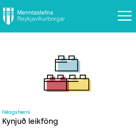
Félagsfærni
Kynjuð leikföng