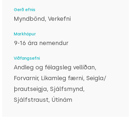
Gerð efnis
Myndbönd, Verkefni
Markhópur
9-16 ára nemendur
Viðfangsefni
Andleg og félagsleg vellíðan,
Forvarnir, Líkamleg færni, Seigla/
þrautseigja, Sjálfsmynd,
Sjálfstraust, Útinám