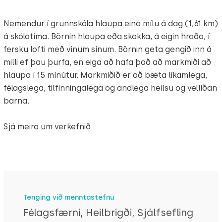
Nemendur í grunnskóla hlaupa eina mílu á dag (1,61 km)
á skólatíma. Börnin hlaupa eða skokka, á eigin hraða, í
fersku lofti með vinum sínum. Börnin geta gengið inn á
milli ef þau þurfa, en eiga að hafa það að markmiði að
hlaupa í 15 mínútur. Markmiðið er að bæta líkamlega,
félagslega, tilfinningalega og andlega heilsu og vellíðan
barna.
Sjá meira um verkefnið
Tenging við menntastefnu
Félagsfærni, Heilbrigði, Sjálfsefling