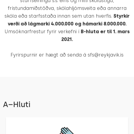
starfseininga s.s. eins og milli skólastiga,
frístundamiðstöðva, skólahljómsveita eða annarra
skóla eða starfsstaða innan sem utan hverfis.
Styrkir
verði að lágmarki 4.000.000 og hámarki 8.000.000.
Umsóknarfrestur fyrir verkefni í
B-hluta er til 1. mars
2021.
Fyrirspurnir er hægt að senda á sfs@reykjavik.is
A–Hluti