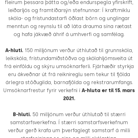
fleirum þessara þátta og/eða endurspegla yfirskrift,
leiðarljós og framtíðarsýn stefnunnar: Í kraftmiklu
skóla- og frístundastarfi öðlast börn og unglingar
menntun og reynslu til að láta drauma sína rætast
og hafa jákvæð áhrif á umhverfi og samfélag.
A-hluti.
150 milljónum verður úthlutað til grunnskóla,
leikskóla, frístundamiðstöðva og skólahljómsveita út
frá einföldu og skýru umsóknarferli. Fjárhæðir styrkja
eru ákveðnar út frá reiknireglu sem tekur til fjölda
árlegra stöðugilda, barnafjölda og rekstrarumfangs.
Umsóknarfrestur fyrir verkefni í
A-hluta er til 15. mars
2021.
B-hluti.
50 milljónum verður úthlutað til stærri
samstarfsverkefna. Í stærri samstarfsverkefnum
verður gerð krafa um þverfaglegt samstarf á milli