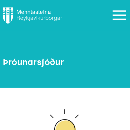
Þróunarsjóður