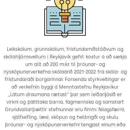
Leikskólum, grunnskólum, frístundamiðstöðvum og
skólahljómsveitum í Reykjavík gefst kostur á að sækja
um allt að 200 m.kr. til þróunar- og
nýsköpunarverkefna skólaárið 2021-2022 frá skóla- og
frístundaráði borgarinnar. Forsenda styrkveitingar er
að verkefnin byggi á Menntastefnu Reykjavíkur
„Látum draumana rætast“ þar sem leiðarljósið er
virkni og þátttaka barna, fagmennska og samstarf.
Grundvallarþættir stefnunnar eru fimm: félagsfærni,
sjálfsefling, læsi, sköpun og heilbrigði og skulu
þróunar- og nýsköpunarverkefni tengjast einum eða