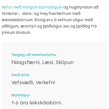
Vefur með mörgum barnalögum
og hugmyndum að
tónlistar-, dans- og hreyfiverkefnum með
leikskólabörnum. Einnig eru á vefnum sögur með
viðlögum, ævintýri og þjóðsögur, svo og þjóðlög frá
ýmsum löndum.
Tenging við menntastefnu
Félagsfærni, Læsi, Sköpun
Gerð efnis
Vefsvæði, Verkefni
Markhópur
1-6 ára leikskólabörn.