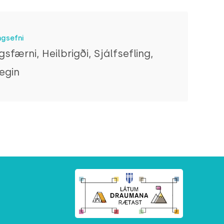
ngsefni
gsfærni, Heilbrigði, Sjálfsefling,
egin