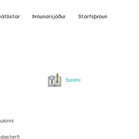
átlistar
Þróunarsjóður
Starfsþróun
Ítarefni
ukinni
ndastarfi