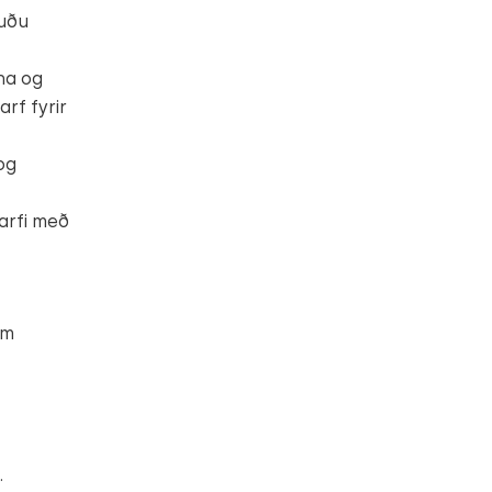
fuðu
na og
rf fyrir
og
tarfi með
um
.