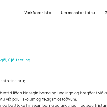
Verkfærakista
Um menntastefnu
G
igði, Sjálfsefling
kefnisins eru;
 bættri líðan hinsegin barna og unglinga og bregðast við a
stu við þau í skólum og félagsmiðstöðvum.
i og þátttöku hinsegin barna og unglinga í faglegu frístu