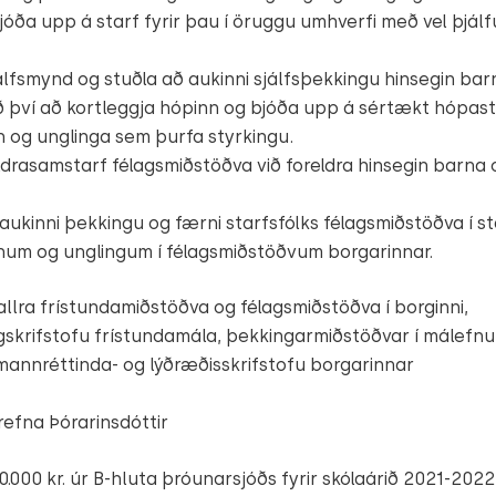
jóða upp á starf fyrir þau í öruggu umhverfi með vel þjál
jálfsmynd og stuðla að aukinni sjálfsþekkingu hinsegin bar
 því að kortleggja hópinn og bjóða upp á sértækt hópasta
n og unglinga sem þurfa styrkingu.
ldrasamstarf félagsmiðstöðva við foreldra hinsegin barna 
aukinni þekkingu og færni starfsfólks félagsmiðstöðva í s
num og unglingum í félagsmiðstöðvum borgarinnar.
allra frístundamiðstöðva og félagsmiðstöðva í borginni,
skrifstofu frístundamála, þekkingarmiðstöðvar í málefn
mannréttinda- og lýðræðisskrifstofu borgarinnar
refna Þórarinsdóttir
0.000 kr. úr B-hluta þróunarsjóðs fyrir skólaárið 2021-2022