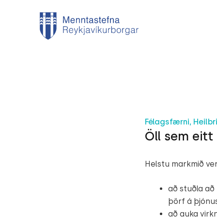
Félagsfærni, Heilbr
Öll sem eitt
Helstu markmið ver
að stuðla að
þörf á þjónu
að auka virkn