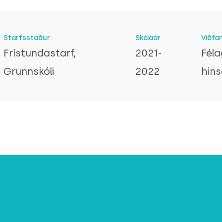
Starfsstaður
Skólaár
Viðfa
Frístundastarf,
2021-
Féla
Grunnskóli
2022
hins