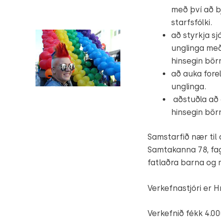
með því að b
starfsfólki.
að styrkja s
unglinga með
hinsegin bör
að auka fore
unglinga.
aðstuðla að 
hinsegin bör
Samstarfið nær til 
Samtakanna 78, fag
fatlaðra barna og 
Verkefnastjóri er H
Verkefnið fékk 4.00