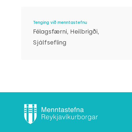
Tenging við menntastefnu
Félagsfærni, Heilbrigði,
Sjálfsefling