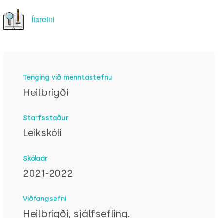
Ítarefni
Tenging við menntastefnu
Heilbrigði
Starfsstaður
Leikskóli
Skólaár
2021-2022
Viðfangsefni
Heilbrigði, sjálfsefling.