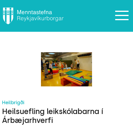
Heilbrigði
Heilsuefling leikskólabarna í
Árbæjarhverfi