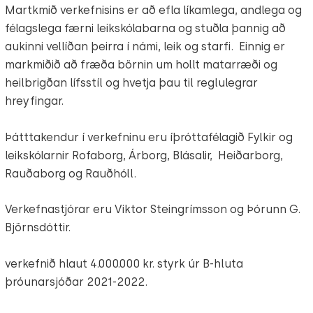
Martkmið verkefnisins er að efla líkamlega, andlega og
félagslega færni leikskólabarna og stuðla þannig að
aukinni vellíðan þeirra í námi, leik og starfi. Einnig er
markmiðið að fræða börnin um hollt matarræði og
heilbrigðan lífsstíl og hvetja þau til reglulegrar
hreyfingar.
Þátttakendur í verkefninu eru íþróttafélagið Fylkir og
leikskólarnir Rofaborg, Árborg, Blásalir, Heiðarborg,
Rauðaborg og Rauðhóll.
Verkefnastjórar eru Viktor Steingrímsson og Þórunn G.
Björnsdóttir.
verkefnið hlaut 4.000.000 kr. styrk úr B-hluta
þróunarsjóðar 2021-2022.